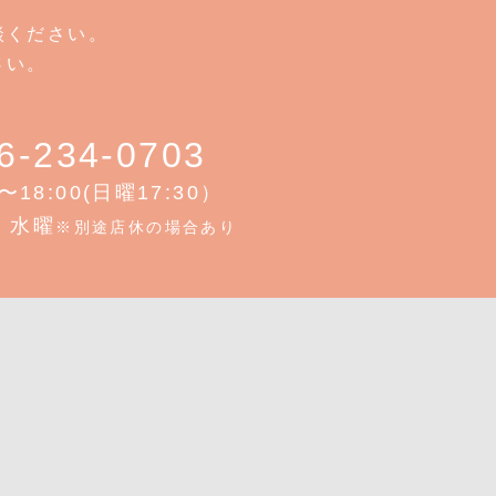
談ください。
さい。
6-234-0703
0〜18:00(日曜17:30）
：水曜
※別途店休の場合あり
S